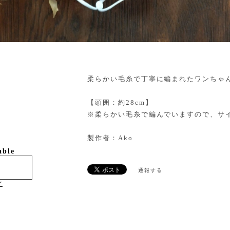
柔らかい毛糸で丁寧に編まれたワンちゃ
【頭囲：約28cm】
※柔らかい毛糸で編んでいますので、サ
製作者：Ako
able
通報する
け